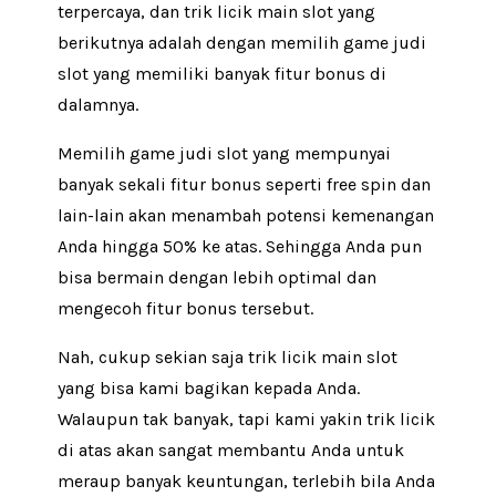
terpercaya, dan trik licik main slot yang
berikutnya adalah dengan memilih game judi
slot yang memiliki banyak fitur bonus di
dalamnya.
Memilih game judi slot yang mempunyai
banyak sekali fitur bonus seperti free spin dan
lain-lain akan menambah potensi kemenangan
Anda hingga 50% ke atas. Sehingga Anda pun
bisa bermain dengan lebih optimal dan
mengecoh fitur bonus tersebut.
Nah, cukup sekian saja trik licik main slot
yang bisa kami bagikan kepada Anda.
Walaupun tak banyak, tapi kami yakin trik licik
di atas akan sangat membantu Anda untuk
meraup banyak keuntungan, terlebih bila Anda