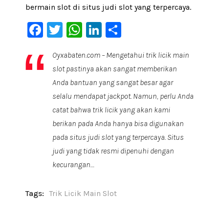
bermain slot di situs judi slot yang terpercaya.
Facebook
Twitter
WhatsApp
LinkedIn
Share
Oyxabaten.com – Mengetahui trik licik main
slot pastinya akan sangat memberikan
Anda bantuan yang sangat besar agar
selalu mendapat jackpot. Namun, perlu Anda
catat bahwa trik licik yang akan kami
berikan pada Anda hanya bisa digunakan
pada situs judi slot yang terpercaya. Situs
judi yang tidak resmi dipenuhi dengan
kecurangan…
Tags:
Trik Licik Main Slot