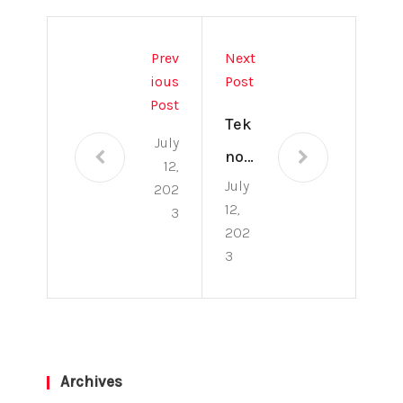
Prev
Next
Ious
Post
Post
Tek
July
nol
12,
July
ogi
202
12,
3
dal
202
am
3
Per
ke
mb
Archives
ang