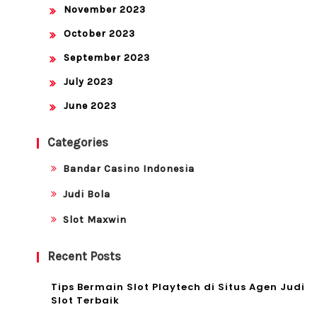
an
November 2023
October 2023
Slot
September 2023
Onl
July 2023
ine
June 2023
di
Age
Categories
n
Bandar Casino Indonesia
Jud
Judi Bola
i
Slot Maxwin
Onl
Recent Posts
ine
Tips Bermain Slot Playtech di Situs Agen Judi
Gac
Slot Terbaik
or