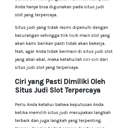
Anda hanya bisa digunakan pada situs judi
slot yang terpercaya.
Situs judi yang tidak resmi dipenuhi dengan
kecurangan sehingga trik licik main slot yang
akan kami berikan pasti tidak akan bekerja.
Nah, agar Anda tidak bermain di situs judi slot
yang abal-abal, maka ketahuilah ciri-ciri dari
situs judi slot yang terpercaya.
Ciri yang Pasti Dimiliki Oleh
Situs Judi Slot Terpercaya
Perlu Anda ketahui bahwa keputusan Anda
ketika memilih situs judi merupakan langkah
terbaik dan juga langkah yang terpenting.