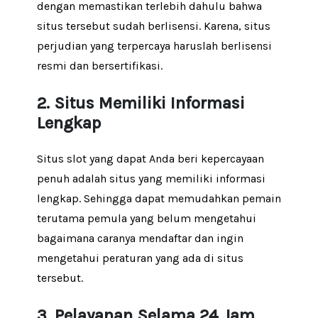
dengan memastikan terlebih dahulu bahwa
situs tersebut sudah berlisensi. Karena, situs
perjudian yang terpercaya haruslah berlisensi
resmi dan bersertifikasi.
2. Situs Memiliki Informasi
Lengkap
Situs slot yang dapat Anda beri kepercayaan
penuh adalah situs yang memiliki informasi
lengkap. Sehingga dapat memudahkan pemain
terutama pemula yang belum mengetahui
bagaimana caranya mendaftar dan ingin
mengetahui peraturan yang ada di situs
tersebut.
3. Pelayanan Selama 24 Jam