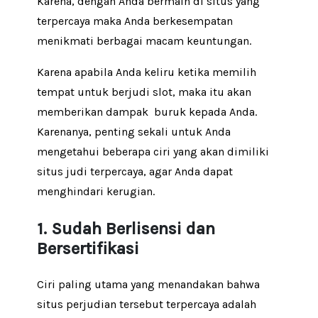
Karena, dengan Anda bermain di situs yang
terpercaya maka Anda berkesempatan
menikmati berbagai macam keuntungan.
Karena apabila Anda keliru ketika memilih
tempat untuk berjudi slot, maka itu akan
memberikan dampak buruk kepada Anda.
Karenanya, penting sekali untuk Anda
mengetahui beberapa ciri yang akan dimiliki
situs judi terpercaya, agar Anda dapat
menghindari kerugian.
1. Sudah Berlisensi dan
Bersertifikasi
Ciri paling utama yang menandakan bahwa
situs perjudian tersebut terpercaya adalah